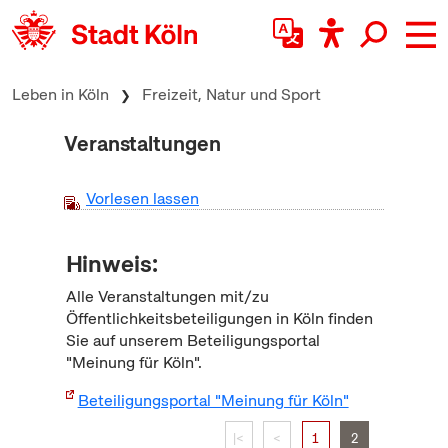
zum Inhalt springen
Leben in Köln
Freizeit, Natur und Sport
Veranstaltungen
Vorlesen lassen
Hinweis:
Alle Veranstaltungen mit/zu
Öffentlichkeitsbeteiligungen in Köln finden
Sie auf unserem Beteiligungsportal
"Meinung für Köln".
Beteiligungsportal "Meinung für Köln"
|<
<
1
2