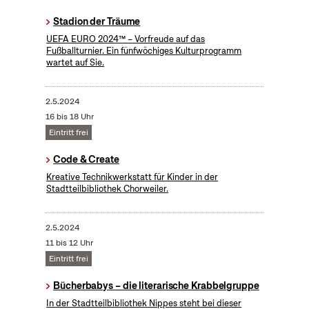
Stadion der Träume
UEFA EURO 2024™ – Vorfreude auf das
Fußballturnier. Ein fünfwöchiges Kulturprogramm
wartet auf Sie.
2.5.2024
16 bis 18 Uhr
Eintritt frei
Code & Create
Kreative Technikwerkstatt für Kinder in der
Stadtteilbibliothek Chorweiler.
2.5.2024
11 bis 12 Uhr
Eintritt frei
Bücherbabys – die literarische Krabbelgruppe
In der Stadtteilbibliothek Nippes steht bei dieser