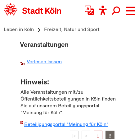
zum Inhalt springen
Leben in Köln
Freizeit, Natur und Sport
Veranstaltungen
Vorlesen lassen
Hinweis:
Alle Veranstaltungen mit/zu
Öffentlichkeitsbeteiligungen in Köln finden
Sie auf unserem Beteiligungsportal
"Meinung für Köln".
Beteiligungsportal "Meinung für Köln"
|<
<
1
2