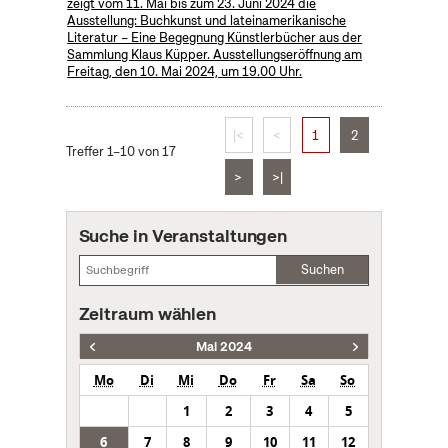
zeigt vom 11. Mai bis zum 23. Juni 2024 die
Ausstellung: Buchkunst und lateinamerikanische
Literatur – Eine Begegnung Künstlerbücher aus der
Sammlung Klaus Küpper. Ausstellungseröffnung am
Freitag, den 10. Mai 2024, um 19.00 Uhr.
|<
<
1
2
Treffer 1–10 von 17
>
>|
Suche in Veranstaltungen
Suchen
Zeitraum wählen
Mai 2024
Mo
Di
Mi
Do
Fr
Sa
So
1
2
3
4
5
6
7
8
9
10
11
12