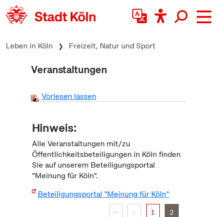
zum Inhalt springen
Leben in Köln
Freizeit, Natur und Sport
Veranstaltungen
Vorlesen lassen
Hinweis:
Alle Veranstaltungen mit/zu
Öffentlichkeitsbeteiligungen in Köln finden
Sie auf unserem Beteiligungsportal
"Meinung für Köln".
Beteiligungsportal "Meinung für Köln"
|<
<
1
2