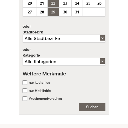
20
21
22
23
24
25
26
27
28
29
30
31
oder
Stadtbezirk
oder
Kategorie
Weitere Merkmale
nur kostenlos
nur Highlights
Wochenendvorschau
Suchen