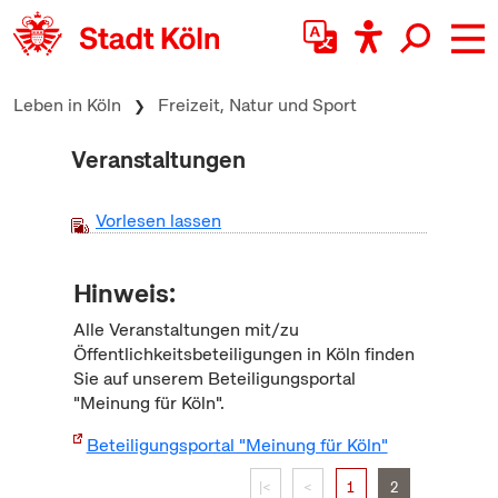
zum Inhalt springen
Leben in Köln
Freizeit, Natur und Sport
Veranstaltungen
Vorlesen lassen
Hinweis:
Alle Veranstaltungen mit/zu
Öffentlichkeitsbeteiligungen in Köln finden
Sie auf unserem Beteiligungsportal
"Meinung für Köln".
Beteiligungsportal "Meinung für Köln"
|<
<
1
2