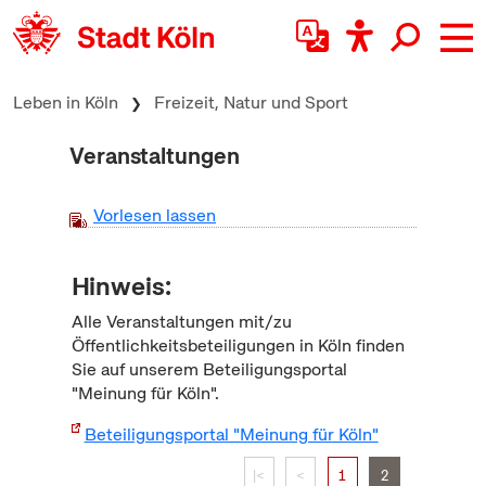
zum Inhalt springen
Leben in Köln
Freizeit, Natur und Sport
Veranstaltungen
Vorlesen lassen
Hinweis:
Alle Veranstaltungen mit/zu
Öffentlichkeitsbeteiligungen in Köln finden
Sie auf unserem Beteiligungsportal
"Meinung für Köln".
Beteiligungsportal "Meinung für Köln"
|<
<
1
2