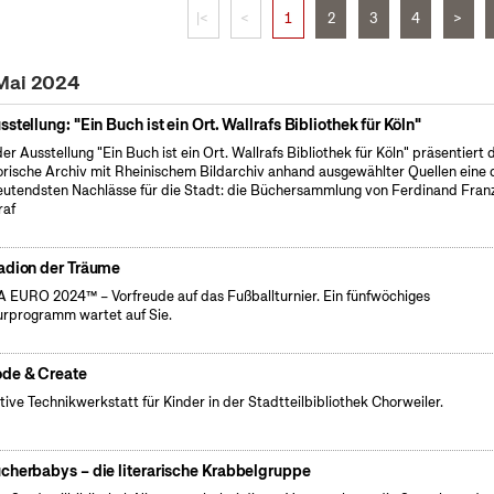
|<
<
1
2
3
4
>
 Mai 2024
sstellung: "Ein Buch ist ein Ort. Wallrafs Bibliothek für Köln"
der Ausstellung "Ein Buch ist ein Ort. Wallrafs Bibliothek für Köln" präsentiert 
orische Archiv mit Rheinischem Bildarchiv anhand ausgewählter Quellen eine 
utendsten Nachlässe für die Stadt: die Büchersammlung von Ferdinand Fran
raf
adion der Träume
 EURO 2024™ – Vorfreude auf das Fußballturnier. Ein fünfwöchiges
urprogramm wartet auf Sie.
de & Create
tive Technikwerkstatt für Kinder in der Stadtteilbibliothek Chorweiler.
cherbabys – die literarische Krabbelgruppe