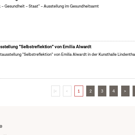
k – Gesundheit – Staat" – Ausstellung im Gesundheitsamt
sstellung "Selbstreflektion" von Emilia Alwardt
tausstellung "Selbstreflektion" von Emilia Alwardt in der Kunsthalle Lindentha
|<
<
1
2
3
4
>
e