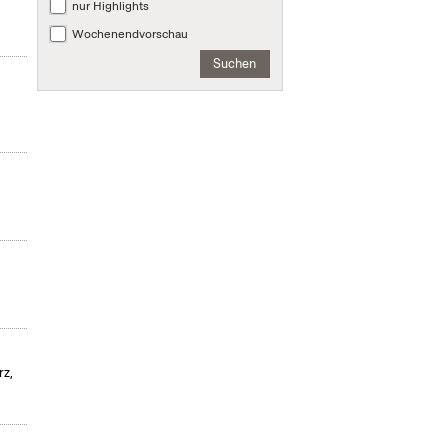
nur Highlights
Wochenendvorschau
Suchen
rz,