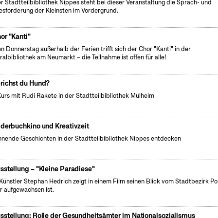
er Stadtteilbibliothek Nippes steht bei dieser Veranstaltung die Sprach- und
esförderung der Kleinsten im Vordergrund.
or "Kanti"
n Donnerstag außerhalb der Ferien trifft sich der Chor "Kanti" in der
ralbibliothek am Neumarkt – die Teilnahme ist offen für alle!
richst du Hund?
Kurs mit Rudi Rakete in der Stadtteilbibliothek Mülheim
lderbuchkino und Kreativzeit
nende Geschichten in der Stadtteilbibliothek Nippes entdecken
sstellung – "Kleine Paradiese"
Künstler Stephan Hedrich zeigt in einem Film seinen Blick vom Stadtbezirk Po
r aufgewachsen ist.
sstellung: Rolle der Gesundheitsämter im Nationalsozialismus