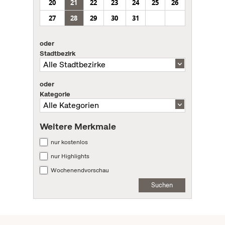
20
21
22
23
24
25
26
27
28
29
30
31
oder
Stadtbezirk
oder
Kategorie
Weitere Merkmale
nur kostenlos
nur Highlights
Wochenendvorschau
Suchen