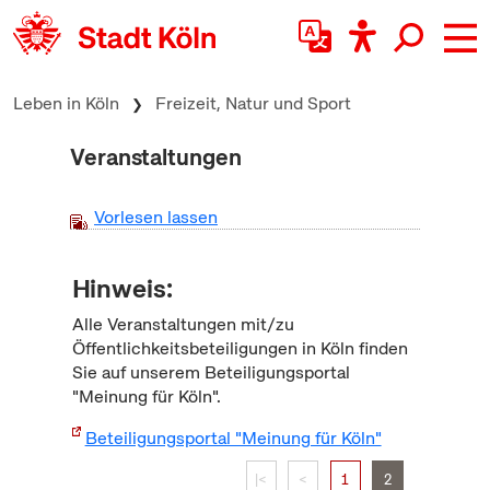
zum Inhalt springen
Leben in Köln
Freizeit, Natur und Sport
Veranstaltungen
Vorlesen lassen
Hinweis:
Alle Veranstaltungen mit/zu
Öffentlichkeitsbeteiligungen in Köln finden
Sie auf unserem Beteiligungsportal
"Meinung für Köln".
Beteiligungsportal "Meinung für Köln"
|<
<
1
2