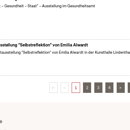
k – Gesundheit – Staat" – Ausstellung im Gesundheitsamt
sstellung "Selbstreflektion" von Emilia Alwardt
tausstellung "Selbstreflektion" von Emilia Alwardt in der Kunsthalle Lindentha
|<
<
1
2
3
4
>
e