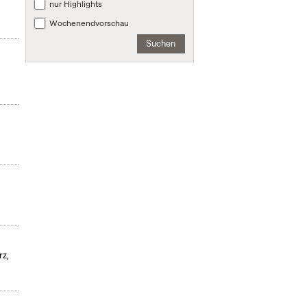
nur Highlights
Wochenendvorschau
Suchen
rz,