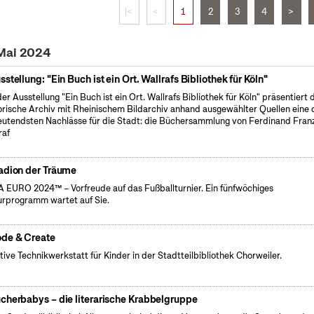
|<
<
1
2
3
4
>
 Mai 2024
sstellung: "Ein Buch ist ein Ort. Wallrafs Bibliothek für Köln"
der Ausstellung "Ein Buch ist ein Ort. Wallrafs Bibliothek für Köln" präsentiert 
orische Archiv mit Rheinischem Bildarchiv anhand ausgewählter Quellen eine 
utendsten Nachlässe für die Stadt: die Büchersammlung von Ferdinand Fran
raf
adion der Träume
 EURO 2024™ – Vorfreude auf das Fußballturnier. Ein fünfwöchiges
urprogramm wartet auf Sie.
de & Create
tive Technikwerkstatt für Kinder in der Stadtteilbibliothek Chorweiler.
cherbabys – die literarische Krabbelgruppe