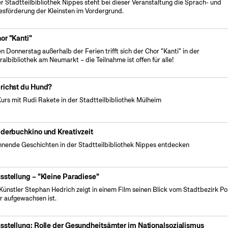
er Stadtteilbibliothek Nippes steht bei dieser Veranstaltung die Sprach- und
esförderung der Kleinsten im Vordergrund.
or "Kanti"
n Donnerstag außerhalb der Ferien trifft sich der Chor "Kanti" in der
ralbibliothek am Neumarkt – die Teilnahme ist offen für alle!
richst du Hund?
Kurs mit Rudi Rakete in der Stadtteilbibliothek Mülheim
lderbuchkino und Kreativzeit
nende Geschichten in der Stadtteilbibliothek Nippes entdecken
sstellung – "Kleine Paradiese"
Künstler Stephan Hedrich zeigt in einem Film seinen Blick vom Stadtbezirk Po
r aufgewachsen ist.
sstellung: Rolle der Gesundheitsämter im Nationalsozialismus