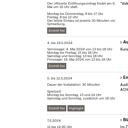
Der offizielle Eröffnungsvortrag findet am 6.
"Vol
Mai um 16 Uhr statt.
Montag bis Donnerstag, 8 bis 17 Uhr
Freitag, 8 bis 12 Uhr
Der letzte Einlass ist jeweils 30 Minuten vor
Schließung.
Eintritt frei
Au
4.
bis
19.5.2024
Vernissage: 4. Mai 2024 von 13 bis 18 Uhr
Kuns
Montag bis Freitag: 15 bis 18 Uhr
Samstag und Sonntag: 13 bis 18 Uhr
Finissage: 19. Mai 2024 von 13 bis 18 Uhr
Eintritt frei
En
5.
bis
12.5.2024
Dauer der Installation: 30 Minuten
Audi
ACHT
Spielzeit:
Montag bis Sonntag, 13 und 14 Uhr
Samstag und Sonntag, zusätzlich um 16 Uhr
Eintritt frei
Highlight
Bü
7.5.2024
11 bis 12:30 Uhr
Im Z