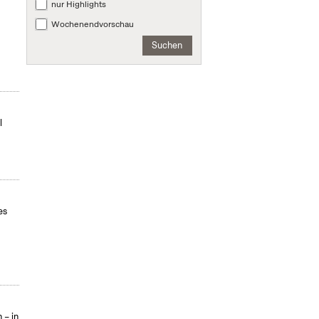
nur Highlights
Wochenendvorschau
Suchen
l
es
 – in