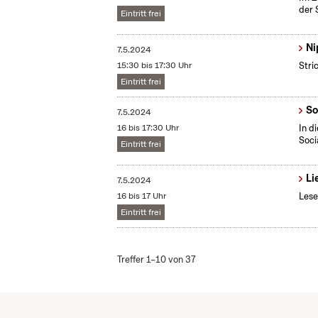
der 
Eintritt frei
Ni
7.5.2024
15:30 bis 17:30 Uhr
Stri
Eintritt frei
So
7.5.2024
16 bis 17:30 Uhr
In d
Soci
Eintritt frei
Li
7.5.2024
16 bis 17 Uhr
Lese
Eintritt frei
Treffer 1–10 von 37