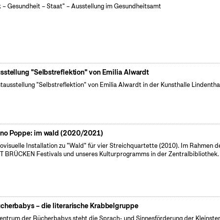
k – Gesundheit – Staat" – Ausstellung im Gesundheitsamt
sstellung "Selbstreflektion" von Emilia Alwardt
tausstellung "Selbstreflektion" von Emilia Alwardt in der Kunsthalle Lindentha
no Poppe: im wald (2020/2021)
ovisuelle Installation zu "Wald" für vier Streichquartette (2010). Im Rahmen d
 BRÜCKEN Festivals und unseres Kulturprogramms in der Zentralbibliothek.
cherbabys – die literarische Krabbelgruppe
entrum der Bücherbabys steht die Sprach- und Sinnesförderung der Kleinsten