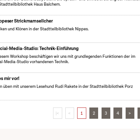
Stadtteilbibliothek Haus Balchem.
ppeser Strickmamsellcher
cken und Klönen in der Stadtteilbibliothek Nippes.
cial-Media-Studio: Technik-Einführung
iesem Workshop beschäftigen wir uns mit grundlegenden Funktionen der im
al-Media-Studio vorhandenen Technik.
es mir vor!
n üben mit unserem Lesehund Rudi Rakete in der Stadtteilbibliothek Porz
|<
<
1
2
3
4
>