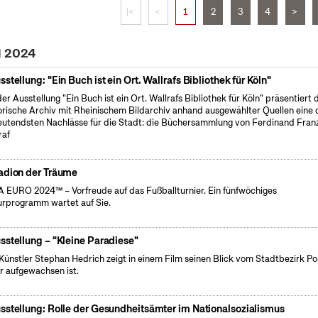
|<
<
1
2
3
4
>
i 2024
sstellung: "Ein Buch ist ein Ort. Wallrafs Bibliothek für Köln"
der Ausstellung "Ein Buch ist ein Ort. Wallrafs Bibliothek für Köln" präsentiert 
orische Archiv mit Rheinischem Bildarchiv anhand ausgewählter Quellen eine 
utendsten Nachlässe für die Stadt: die Büchersammlung von Ferdinand Fran
raf
adion der Träume
 EURO 2024™ – Vorfreude auf das Fußballturnier. Ein fünfwöchiges
urprogramm wartet auf Sie.
sstellung – "Kleine Paradiese"
Künstler Stephan Hedrich zeigt in einem Film seinen Blick vom Stadtbezirk Po
r aufgewachsen ist.
sstellung: Rolle der Gesundheitsämter im Nationalsozialismus