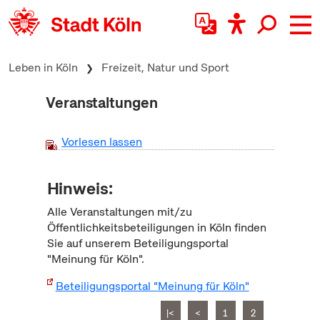
zum Inhalt springen
Leben in Köln
Freizeit, Natur und Sport
Veranstaltungen
Vorlesen lassen
Hinweis:
Alle Veranstaltungen mit/zu
Öffentlichkeitsbeteiligungen in Köln finden
Sie auf unserem Beteiligungsportal
"Meinung für Köln".
Beteiligungsportal "Meinung für Köln"
|<
<
1
2