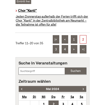
Eintritt frei
Chor "Kanti"
Jeden Donnerstag außerhalb der Ferien trifft sich der
Chor "Kanti" in der Zentralbibliothek am Neumarkt –
die Teilnahme ist offen für alle!
|<
<
1
2
Treffer 11–20 von 35
3
4
>
>|
Suche in Veranstaltungen
Suchen
Zeitraum wählen
Mai 2024
Mo
Di
Mi
Do
Fr
Sa
So
1
2
3
4
5