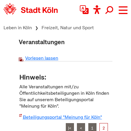
zum Inhalt springen
Leben in Köln
Freizeit, Natur und Sport
Veranstaltungen
Vorlesen lassen
Hinweis:
Alle Veranstaltungen mit/zu
Öffentlichkeitsbeteiligungen in Köln finden
Sie auf unserem Beteiligungsportal
"Meinung für Köln".
Beteiligungsportal "Meinung für Köln"
|<
<
1
2