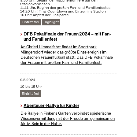
9:30 Uhr: Beginn der Mädchenturniere auf den
Stadionvorwiesen
11:11 Uhr: Beginn des großen Fan- und Familienfestes
14:20 Uhr: Final Countdown und Einzug ins Stadion
16 Uhr: Anpfiff der Finalpartie
Eintritt frei
Highlight
DFB Pokalfinale der Frauen 2024 – mit Fan-
und Familienfest
An Christi Himmelfahrt findet im Sportpark
Müngersdorf wieder das größte Einzelereignis im
Deutschen Frauenfußball statt: Das DFB Pokalfinale
der Frauen mit großem Fan- und Familienfest.
9.5.2024
10 bis 15 Uhr
Eintritt frei
Abenteuer-Rallye für Kinder
Die Rallye in Finkens Garten verbindet spielerische
Wissensvermittlung mit der Freude am gemeinsamen
Aktiv-Sein in der Natur.