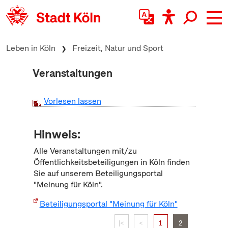
zum Inhalt springen
Leben in Köln
Freizeit, Natur und Sport
Veranstaltungen
Vorlesen lassen
Hinweis:
Alle Veranstaltungen mit/zu
Öffentlichkeitsbeteiligungen in Köln finden
Sie auf unserem Beteiligungsportal
"Meinung für Köln".
Beteiligungsportal "Meinung für Köln"
|<
<
1
2