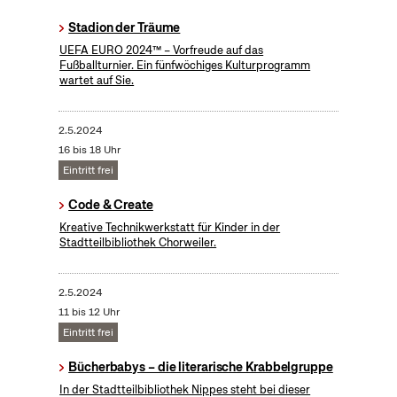
Stadion der Träume
UEFA EURO 2024™ – Vorfreude auf das
Fußballturnier. Ein fünfwöchiges Kulturprogramm
wartet auf Sie.
2.5.2024
16 bis 18 Uhr
Eintritt frei
Code & Create
Kreative Technikwerkstatt für Kinder in der
Stadtteilbibliothek Chorweiler.
2.5.2024
11 bis 12 Uhr
Eintritt frei
Bücherbabys – die literarische Krabbelgruppe
In der Stadtteilbibliothek Nippes steht bei dieser