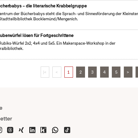
cherbabys – die literarische Krabbelgruppe
entrum der Bücherbabys steht die Sprach- und Sinnesförderung der Kleinsten
Stadtteilbibliothek Bocklemünd/Mengenich.
auberwürfel lösen für Fortgeschrittene
Rubiks-Würfel 2x2, 4x4 und 5x5. Ein Makerspace-Workshop in der
ralbibliothek.
|<
<
1
2
3
4
5
>
e
etter