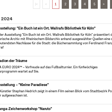
|<
<
1
2
3
4
5
>
i 2024
sstellung: "Ein Buch ist ein Ort. Wallrafs Bibliothek für Köln"
der Ausstellung "Ein Buch ist ein Ort. Wallrafs Bibliothek für Köln" präsentiert 
orische Archiv mit Rheinischem Bildarchiv anhand ausgewählter Quellen eine 
utendsten Nachlässe für die Stadt: die Büchersammlung von Ferdinand Fran
raf
adion der Träume
 EURO 2024™ – Vorfreude auf das Fußballturnier. Ein fünfwöchiges
urprogramm wartet auf Sie.
sstellung – "Kleine Paradiese"
Künstler Stephan Hedrich zeigt in einem Film seinen Blick vom Stadtbezirk Po
r aufgewachsen ist.
nga-Zeichenworkshop "Naruto"