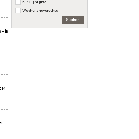
nur Highlights
Wochenendvorschau
Suchen
 – in
per
zu