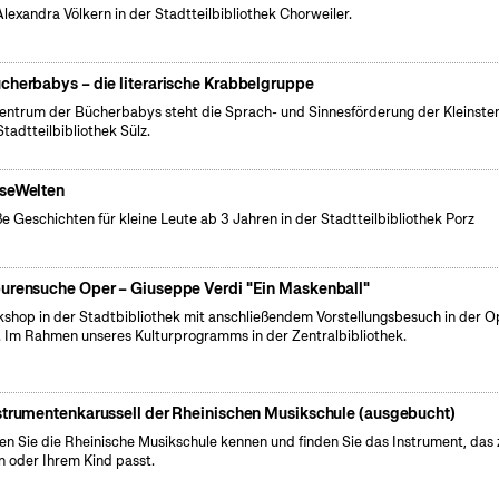
Alexandra Völkern in der Stadtteilbibliothek Chorweiler.
cherbabys – die literarische Krabbelgruppe
entrum der Bücherbabys steht die Sprach- und Sinnesförderung der Kleinsten
Stadtteilbibliothek Sülz.
seWelten
e Geschichten für kleine Leute ab 3 Jahren in der Stadtteilbibliothek Porz
urensuche Oper – Giuseppe Verdi "Ein Maskenball"
shop in der Stadtbibliothek mit anschließendem Vorstellungsbesuch in der O
. Im Rahmen unseres Kulturprogramms in der Zentralbibliothek.
strumentenkarussell der Rheinischen Musikschule (ausgebucht)
en Sie die Rheinische Musikschule kennen und finden Sie das Instrument, das 
n oder Ihrem Kind passt.