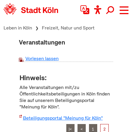
zum Inhalt springen
Leben in Köln
Freizeit, Natur und Sport
Veranstaltungen
Vorlesen lassen
Hinweis:
Alle Veranstaltungen mit/zu
Öffentlichkeitsbeteiligungen in Köln finden
Sie auf unserem Beteiligungsportal
"Meinung für Köln".
Beteiligungsportal "Meinung für Köln"
|<
<
1
2