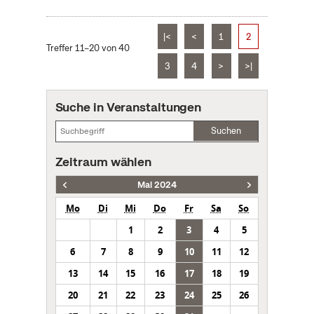
|<
<
1
2
Treffer 11–20 von 40
3
4
>
>|
Suche in Veranstaltungen
Suchen
Zeitraum wählen
Mai 2024
Mo
Di
Mi
Do
Fr
Sa
So
1
2
3
4
5
6
7
8
9
10
11
12
13
14
15
16
17
18
19
20
21
22
23
24
25
26