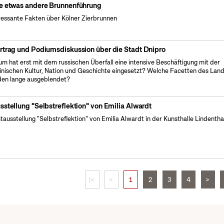
e etwas andere Brunnenführung
ressante Fakten über Kölner Zierbrunnen
rtrag und Podiumsdiskussion über die Stadt Dnipro
m hat erst mit dem russischen Überfall eine intensive Beschäftigung mit der
inischen Kultur, Nation und Geschichte eingesetzt? Welche Facetten des Lan
en lange ausgeblendet?
sstellung "Selbstreflektion" von Emilia Alwardt
tausstellung "Selbstreflektion" von Emilia Alwardt in der Kunsthalle Lindentha
|<
<
1
2
3
4
>