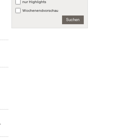
nur Highlights
Wochenendvorschau
Suchen
m
.