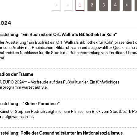
|<
<
1
2
3
4
>
 2024
sstellung: "Ein Buch ist ein Ort. Wallrafs Bibliothek für Köln"
der Ausstellung "Ein Buch ist ein Ort. Wallrafs Bibliothek für Köln" präsentiert 
orische Archiv mit Rheinischem Bildarchiv anhand ausgewählter Quellen eine 
utendsten Nachlässe für die Stadt: die Büchersammlung von Ferdinand Fran
raf
adion der Träume
 EURO 2024™ – Vorfreude auf das Fußballturnier. Ein fünfwöchiges
urprogramm wartet auf Sie.
sstellung – "Kleine Paradiese"
Künstler Stephan Hedrich zeigt in einem Film seinen Blick vom Stadtbezirk Po
r aufgewachsen ist.
sstellung: Rolle der Gesundheitsämter im Nationalsozialismus