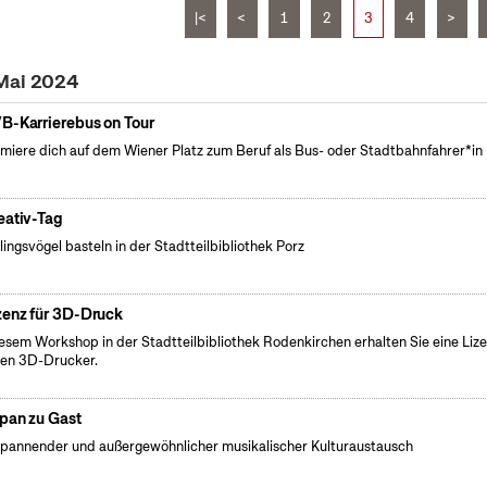
|<
<
1
2
3
4
>
 Mai 2024
B-Karrierebus on Tour
rmiere dich auf dem Wiener Platz zum Beruf als Bus- oder Stadtbahnfahrer*in
eativ-Tag
lingsvögel basteln in der Stadtteilbibliothek Porz
zenz für 3D-Druck
iesem Workshop in der Stadtteilbibliothek Rodenkirchen erhalten Sie eine Liz
den 3D-Drucker.
pan zu Gast
spannender und außergewöhnlicher musikalischer Kulturaustausch