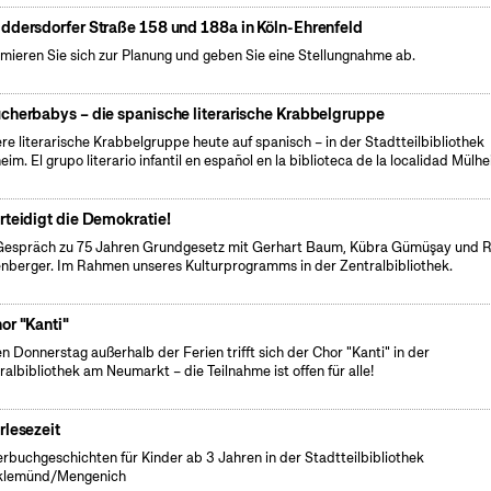
ddersdorfer Straße 158 und 188a in Köln-Ehrenfeld
rmieren Sie sich zur Planung und geben Sie eine Stellungnahme ab.
cherbabys – die spanische literarische Krabbelgruppe
re literarische Krabbelgruppe heute auf spanisch – in der Stadtteilbibliothek
eim. El grupo literario infantil en español en la biblioteca de la localidad Mülh
rteidigt die Demokratie!
Gespräch zu 75 Jahren Grundgesetz mit Gerhart Baum, Kübra Gümüşay und 
nberger. Im Rahmen unseres Kulturprogramms in der Zentralbibliothek.
or "Kanti"
n Donnerstag außerhalb der Ferien trifft sich der Chor "Kanti" in der
ralbibliothek am Neumarkt – die Teilnahme ist offen für alle!
rlesezeit
erbuchgeschichten für Kinder ab 3 Jahren in der Stadtteilbibliothek
klemünd/Mengenich