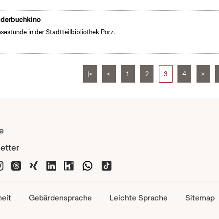
lderbuchkino
esestunde in der Stadtteilbibliothek Porz.
|<
<
1
2
3
4
>
e
etter
heit
Gebärdensprache
Leichte Sprache
Sitemap