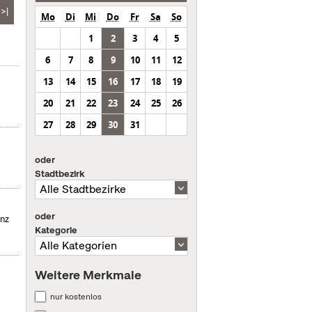
>|
Mo
Di
Mi
Do
Fr
Sa
So
1
2
3
4
5
6
7
8
9
10
11
12
13
14
15
16
17
18
19
20
21
22
23
24
25
26
27
28
29
30
31
oder
Stadtbezirk
oder
enz
Kategorie
Weitere Merkmale
nur kostenlos