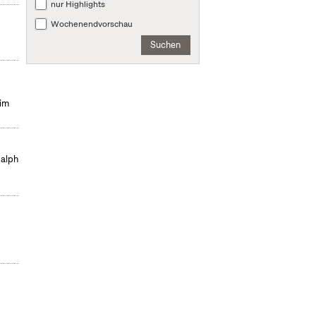
nur Highlights
Wochenendvorschau
Suchen
eim
Ralph