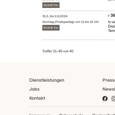
Eintritt frei
35
31.5.
bis
2.6.2024
Sonntag (Finalspieltag) von 11 bis 15 Uhr
In v
Disz
Eintritt frei
Tenn
Treffer 31–40 von 40
Dienstleistungen
Press
Jobs
Newsl
Kontakt