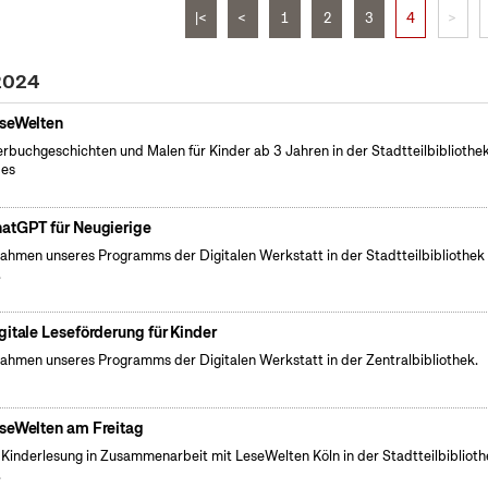
|<
<
1
2
3
4
>
 2024
seWelten
erbuchgeschichten und Malen für Kinder ab 3 Jahren in der Stadtteilbibliothe
pes
atGPT für Neugierige
ahmen unseres Programms der Digitalen Werkstatt in der Stadtteilbibliothek
.
gitale Leseförderung für Kinder
ahmen unseres Programms der Digitalen Werkstatt in der Zentralbibliothek.
seWelten am Freitag
 Kinderlesung in Zusammenarbeit mit LeseWelten Köln in der Stadtteilbibliot
.