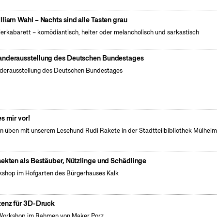
lliam Wahl – Nachts sind alle Tasten grau
ierkabarett – komödiantisch, heiter oder melancholisch und sarkastisch
nderausstellung des Deutschen Bundestages
erausstellung des Deutschen Bundestages
es mir vor!
n üben mit unserem Lesehund Rudi Rakete in der Stadtteilbibliothek Mülhei
sekten als Bestäuber, Nützlinge und Schädlinge
shop im Hofgarten des Bürgerhauses Kalk
zenz für 3D-Druck
Workshop im Rahmen von Maker Porz.