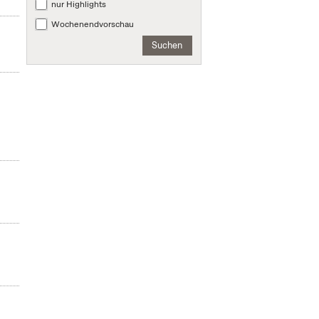
nur Highlights
Wochenendvorschau
Suchen
m