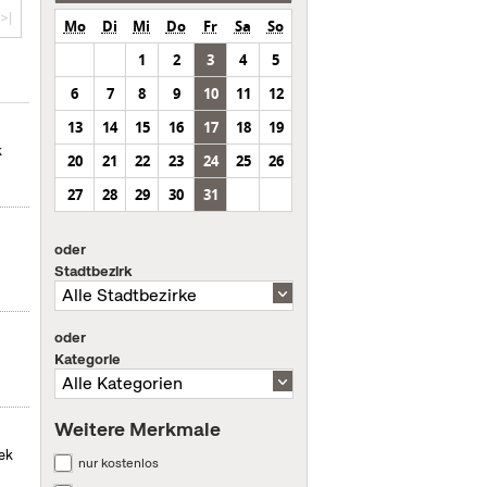
>|
Mo
Di
Mi
Do
Fr
Sa
So
1
2
3
4
5
6
7
8
9
10
11
12
13
14
15
16
17
18
19
k
20
21
22
23
24
25
26
27
28
29
30
31
oder
Stadtbezirk
oder
Kategorie
Weitere Merkmale
hek
nur kostenlos