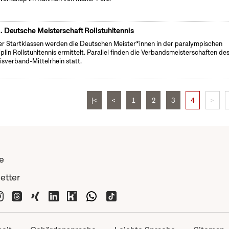
. Deutsche Meisterschaft Rollstuhltennis
ier Startklassen werden die Deutschen Meister*innen in der paralympischen
iplin Rollstuhltennis ermittelt. Parallel finden die Verbandsmeisterschaften de
isverband-Mittelrhein statt.
|<
<
1
2
3
4
>
e
etter