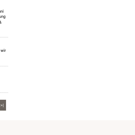
uni
ung
,
 wir
>|