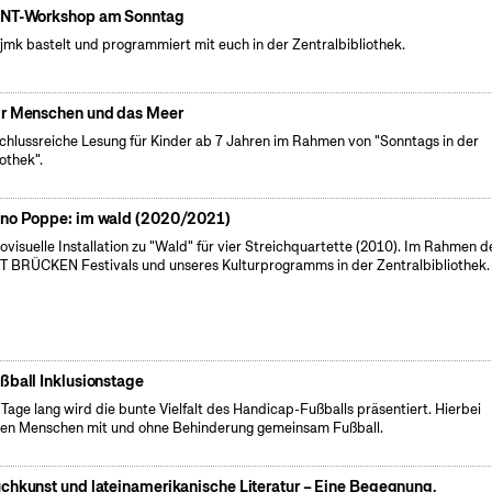
NT-Workshop am Sonntag
fjmk bastelt und programmiert mit euch in der Zentralbibliothek.
r Menschen und das Meer
chlussreiche Lesung für Kinder ab 7 Jahren im Rahmen von "Sonntags in der
iothek".
no Poppe: im wald (2020/2021)
ovisuelle Installation zu "Wald" für vier Streichquartette (2010). Im Rahmen d
 BRÜCKEN Festivals und unseres Kulturprogramms in der Zentralbibliothek.
ßball Inklusionstage
 Tage lang wird die bunte Vielfalt des Handicap-Fußballs präsentiert. Hierbei
len Menschen mit und ohne Behinderung gemeinsam Fußball.
chkunst und lateinamerikanische Literatur – Eine Begegnung,