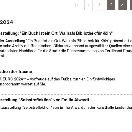
|<
<
1
2
>
i 2024
sstellung: "Ein Buch ist ein Ort. Wallrafs Bibliothek für Köln"
der Ausstellung "Ein Buch ist ein Ort. Wallrafs Bibliothek für Köln" präsentiert 
orische Archiv mit Rheinischem Bildarchiv anhand ausgewählter Quellen eine 
utendsten Nachlässe für die Stadt: die Büchersammlung von Ferdinand Fran
raf
adion der Träume
 EURO 2024™ – Vorfreude auf das Fußballturnier. Ein fünfwöchiges
urprogramm wartet auf Sie.
sstellung "Selbstreflektion" von Emilia Alwardt
tausstellung "Selbstreflektion" von Emilia Alwardt in der Kunsthalle Lindentha