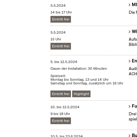
MI
5.5.2024
14 bis 17 Uhr
Die 
Eintritt frei
Wi
5.5.2024
15 Uhr
Aufs
Bibl
Eintritt frei
En
5.
bis
12.5.2024
Dauer der Installation: 30 Minuten
Audi
ACHT
Spielzeit:
Montag bis Sonntag, 13 und 14 Uhr
Samstag und Sonntag, zusätzlich um 16 Uhr
Eintritt frei
Highlight
Fu
10.
bis
12.5.2024
9 bis 18 Uhr
Drei
spie
Eintritt frei
Bu
10.5.
bis
23.6.2024