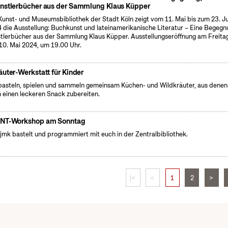
nstlerbücher aus der Sammlung Klaus Küpper
Kunst- und Museumsbibliothek der Stadt Köln zeigt vom 11. Mai bis zum 23. J
 die Ausstellung: Buchkunst und lateinamerikanische Literatur – Eine Begegn
tlerbücher aus der Sammlung Klaus Küpper. Ausstellungseröffnung am Freitag
10. Mai 2024, um 19.00 Uhr.
äuter-Werkstatt für Kinder
basteln, spielen und sammeln gemeinsam Küchen- und Wildkräuter, aus denen
 einen leckeren Snack zubereiten.
NT-Workshop am Sonntag
fjmk bastelt und programmiert mit euch in der Zentralbibliothek.
|<
<
1
2
>