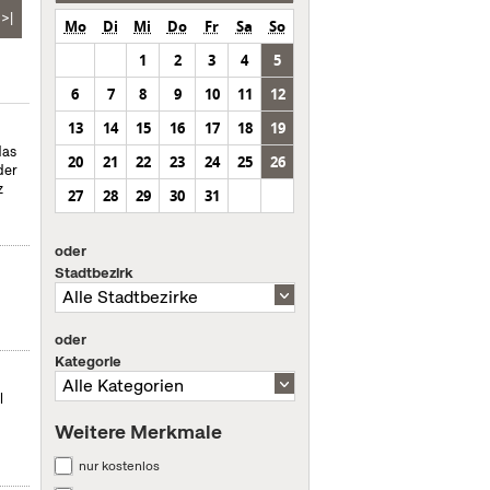
>|
Mo
Di
Mi
Do
Fr
Sa
So
1
2
3
4
5
6
7
8
9
10
11
12
13
14
15
16
17
18
19
das
20
21
22
23
24
25
26
der
z
27
28
29
30
31
oder
Stadtbezirk
oder
Kategorie
l
Weitere Merkmale
nur kostenlos