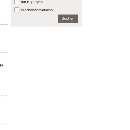
nur Highlights
Wochenendvorschau
Suchen
es