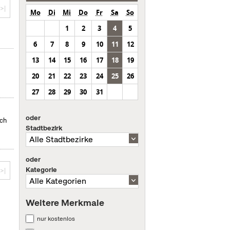
>|
Mo
Di
Mi
Do
Fr
Sa
So
1
2
3
4
5
6
7
8
9
10
11
12
13
14
15
16
17
18
19
20
21
22
23
24
25
26
27
28
29
30
31
oder
uch
Stadtbezirk
oder
Kategorie
>|
Weitere Merkmale
nur kostenlos