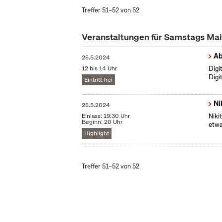
Treffer 51–52 von 52
Veranstaltungen für Samstags Ma
Ab
25.5.2024
12 bis 14 Uhr
Digi
Digi
Eintritt frei
Ni
25.5.2024
Einlass: 19:30 Uhr
Niki
Beginn: 20 Uhr
etwas
Highlight
Treffer 51–52 von 52