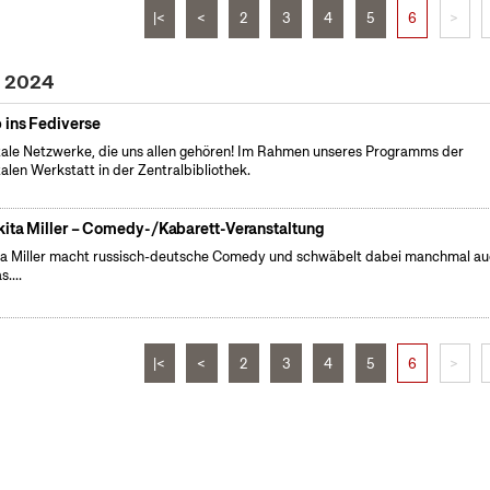
|<
<
2
3
4
5
6
>
i 2024
 ins Fediverse
tale Netzwerke, die uns allen gehören! Im Rahmen unseres Programms der
talen Werkstatt in der Zentralbibliothek.
kita Miller – Comedy-/Kabarett-Veranstaltung
ta Miller macht russisch-deutsche Comedy und schwäbelt dabei manchmal a
....
|<
<
2
3
4
5
6
>