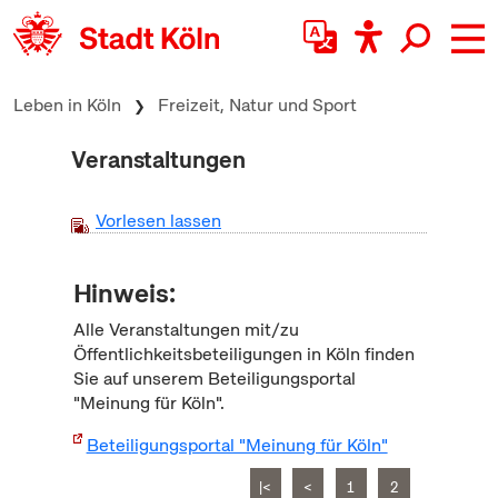
zum Inhalt springen
Leben in Köln
Freizeit, Natur und Sport
Veranstaltungen
Vorlesen lassen
Hinweis:
Alle Veranstaltungen mit/zu
Öffentlichkeitsbeteiligungen in Köln finden
Sie auf unserem Beteiligungsportal
"Meinung für Köln".
Beteiligungsportal "Meinung für Köln"
|<
<
1
2