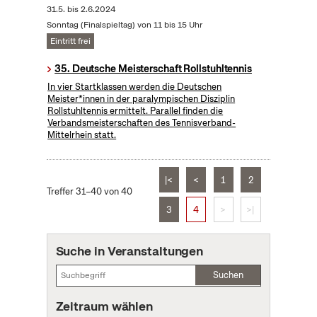
31.5.
bis
2.6.2024
Sonntag (Finalspieltag) von 11 bis 15 Uhr
Eintritt frei
35. Deutsche Meisterschaft Rollstuhltennis
In vier Startklassen werden die Deutschen
Meister*innen in der paralympischen Disziplin
Rollstuhltennis ermittelt. Parallel finden die
Verbandsmeisterschaften des Tennisverband-
Mittelrhein statt.
|<
<
1
2
Treffer 31–40 von 40
3
4
>
>|
Suche in Veranstaltungen
Suchen
Zeitraum wählen