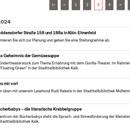
|<
<
1
2
3
4
>
 2024
ddersdorfer Straße 158 und 188a in Köln-Ehrenfeld
rmieren Sie sich zur Planung und geben Sie eine Stellungnahme ab.
s Geheimnis der Gemüsesuppe
Kindertheaterstück zum Thema Ernährung mit dem Gorilla-Theater. Im Rahme
"Floating Green" in der Stadtteilbibliothek Kalk.
es mir vor!
n üben mit unserem Lesehund Rudi Rakete in der Stadtteilbibliothek Mülhei
cherbabys – die literarische Krabbelgruppe
entrum der Bücherbabys steht die Sprach- und Sinnesförderung der Kleinsten
Stadtteilbibliothek Kalk.