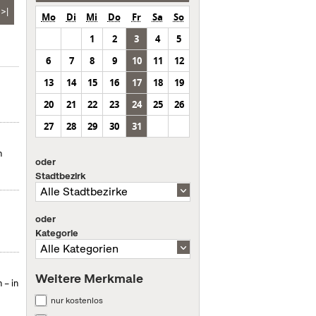
>|
Mo
Di
Mi
Do
Fr
Sa
So
1
2
3
4
5
6
7
8
9
10
11
12
13
14
15
16
17
18
19
20
21
22
23
24
25
26
27
28
29
30
31
n
oder
Stadtbezirk
oder
m
Kategorie
Weitere Merkmale
 – in
nur kostenlos