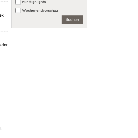
nur Highlights
Wochenendvorschau
hek
Suchen
n der
m
ft