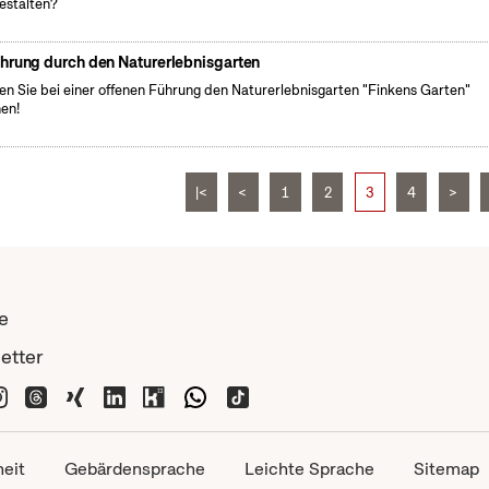
estalten?
hrung durch den Naturerlebnisgarten
en Sie bei einer offenen Führung den Naturerlebnisgarten "Finkens Garten"
en!
|<
<
1
2
3
4
>
e
etter
heit
Gebärdensprache
Leichte Sprache
Sitemap