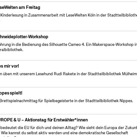
seWelten am Freitag
 Kinderlesung in Zusammenarbeit mit LeseWelten Köln in der Stadtteilbibliot
.
hneideplotter-Workshop
führung in die Bedienung des Silhouette Cameo 4. Ein Makerspace-Workshop i
ralbibliothek.
es mir vor!
n üben mit unserem Lesehund Rudi Rakete in der Stadtteilbibliothek Mülhei
ppes spielt!
Brettspielnachmittag für Spielbegeisterte in der Stadtteilbibliothek Nippes.
ROPE & U – Aktionstag für Erstwähler*innen
bedeutet die EU für dich und deinen Alltag? Wie sieht dein Europa der Zukun
 Wie kannst du selbst aktiv werden und eine demokratische Gesellschaft