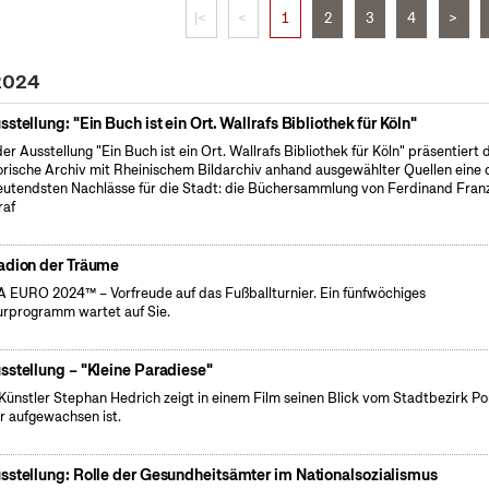
|<
<
1
2
3
4
>
 2024
sstellung: "Ein Buch ist ein Ort. Wallrafs Bibliothek für Köln"
der Ausstellung "Ein Buch ist ein Ort. Wallrafs Bibliothek für Köln" präsentiert 
orische Archiv mit Rheinischem Bildarchiv anhand ausgewählter Quellen eine 
utendsten Nachlässe für die Stadt: die Büchersammlung von Ferdinand Fran
raf
adion der Träume
 EURO 2024™ – Vorfreude auf das Fußballturnier. Ein fünfwöchiges
urprogramm wartet auf Sie.
sstellung – "Kleine Paradiese"
Künstler Stephan Hedrich zeigt in einem Film seinen Blick vom Stadtbezirk Po
r aufgewachsen ist.
sstellung: Rolle der Gesundheitsämter im Nationalsozialismus