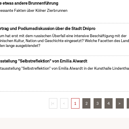
e etwas andere Brunnenführung
ressante Fakten über Kölner Zierbrunnen
rtrag und Podiumsdiskussion über die Stadt Dnipro
m hat erst mit dem russischen Überfall eine intensive Beschäftigung mit der
inischen Kultur, Nation und Geschichte eingesetzt? Welche Facetten des Lan
en lange ausgeblendet?
sstellung "Selbstreflektion" von Emilia Alwardt
tausstellung "Selbstreflektion" von Emilia Alwardt in der Kunsthalle Lindentha
|<
<
1
2
3
4
>