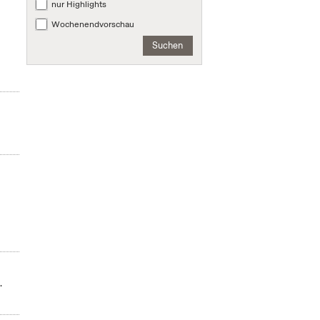
nur Highlights
Wochenendvorschau
Suchen
m
.