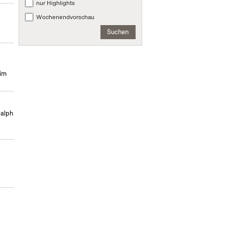
nur Highlights
Wochenendvorschau
Suchen
eim
Ralph