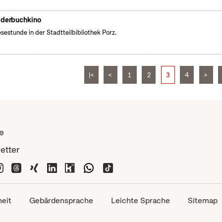
lderbuchkino
esestunde in der Stadtteilbibliothek Porz.
|<
<
1
2
3
4
>
e
etter
heit
Gebärdensprache
Leichte Sprache
Sitemap