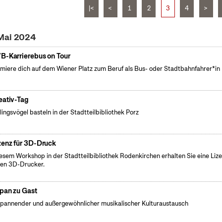
|<
<
1
2
3
4
>
 Mai 2024
B-Karrierebus on Tour
rmiere dich auf dem Wiener Platz zum Beruf als Bus- oder Stadtbahnfahrer*in
eativ-Tag
lingsvögel basteln in der Stadtteilbibliothek Porz
zenz für 3D-Druck
iesem Workshop in der Stadtteilbibliothek Rodenkirchen erhalten Sie eine Liz
den 3D-Drucker.
pan zu Gast
spannender und außergewöhnlicher musikalischer Kulturaustausch