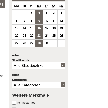
>|
Mo
Di
Mi
Do
Fr
Sa
So
1
2
3
4
5
6
7
8
9
10
11
12
13
14
15
16
17
18
19
20
21
22
23
24
25
26
27
28
29
30
31
oder
Stadtbezirk
oder
enz
Kategorie
Weitere Merkmale
nur kostenlos