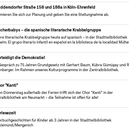
ddersdorfer Straße 158 und 188a in Köln-Ehrenfeld
rmieren Sie sich zur Planung und geben Sie eine Stellungnahme ab.
cherbabys – die spanische literarische Krabbelgruppe
re literarische Krabbelgruppe heute auf spanisch – in der Stadtteilbibliothek
eim. El grupo literario infantil en español en la biblioteca de la localidad Mülh
rteidigt die Demokratie!
Gespräch zu 75 Jahren Grundgesetz mit Gerhart Baum, Kübra Gümüşay und 
nberger. Im Rahmen unseres Kulturprogramms in der Zentralbibliothek.
or "Kanti"
n Donnerstag außerhalb der Ferien trifft sich der Chor "Kanti" in der
ralbibliothek am Neumarkt – die Teilnahme ist offen für alle!
rlesezeit
erbuchgeschichten für Kinder ab 3 Jahren in der Stadtteilbibliothek
klemünd/Mengenich