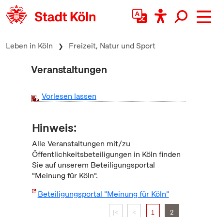
zum Inhalt springen
Leben in Köln
Freizeit, Natur und Sport
Veranstaltungen
Vorlesen lassen
Hinweis:
Alle Veranstaltungen mit/zu
Öffentlichkeitsbeteiligungen in Köln finden
Sie auf unserem Beteiligungsportal
"Meinung für Köln".
Beteiligungsportal "Meinung für Köln"
|<
<
1
2