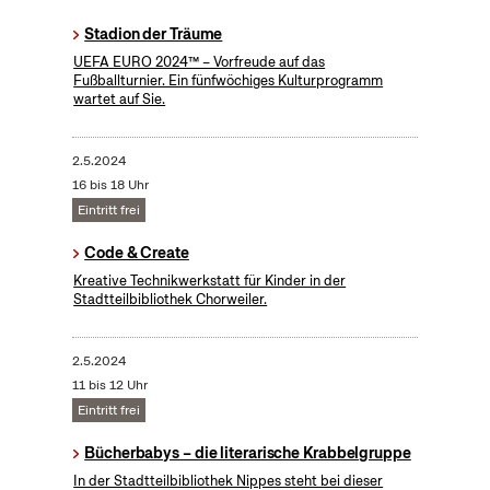
Stadion der Träume
UEFA EURO 2024™ – Vorfreude auf das
Fußballturnier. Ein fünfwöchiges Kulturprogramm
wartet auf Sie.
2.5.2024
16 bis 18 Uhr
Eintritt frei
Code & Create
Kreative Technikwerkstatt für Kinder in der
Stadtteilbibliothek Chorweiler.
2.5.2024
11 bis 12 Uhr
Eintritt frei
Bücherbabys – die literarische Krabbelgruppe
In der Stadtteilbibliothek Nippes steht bei dieser