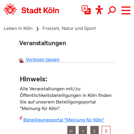
zum Inhalt springen
Leben in Köln
Freizeit, Natur und Sport
Veranstaltungen
Vorlesen lassen
Hinweis:
Alle Veranstaltungen mit/zu
Öffentlichkeitsbeteiligungen in Köln finden
Sie auf unserem Beteiligungsportal
"Meinung für Köln".
Beteiligungsportal "Meinung für Köln"
|<
<
1
2