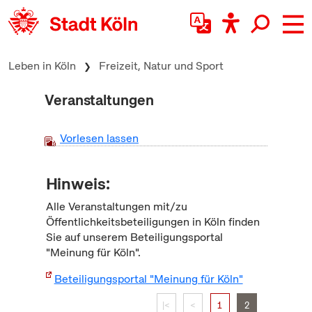
zum Inhalt springen
Leben in Köln
Freizeit, Natur und Sport
Veranstaltungen
Vorlesen lassen
Hinweis:
Alle Veranstaltungen mit/zu
Öffentlichkeitsbeteiligungen in Köln finden
Sie auf unserem Beteiligungsportal
"Meinung für Köln".
Beteiligungsportal "Meinung für Köln"
|<
<
1
2