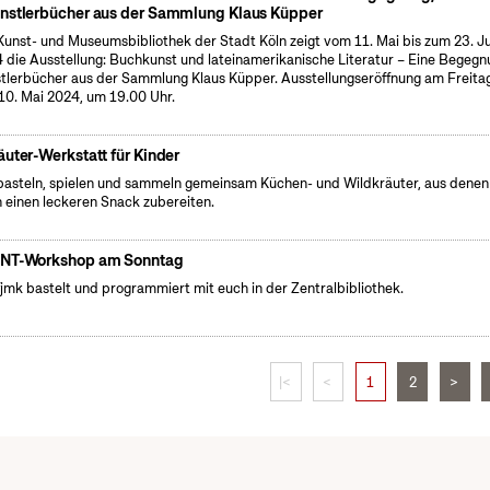
nstlerbücher aus der Sammlung Klaus Küpper
Kunst- und Museumsbibliothek der Stadt Köln zeigt vom 11. Mai bis zum 23. J
 die Ausstellung: Buchkunst und lateinamerikanische Literatur – Eine Begegn
tlerbücher aus der Sammlung Klaus Küpper. Ausstellungseröffnung am Freitag
10. Mai 2024, um 19.00 Uhr.
äuter-Werkstatt für Kinder
basteln, spielen und sammeln gemeinsam Küchen- und Wildkräuter, aus denen
 einen leckeren Snack zubereiten.
NT-Workshop am Sonntag
fjmk bastelt und programmiert mit euch in der Zentralbibliothek.
|<
<
1
2
>