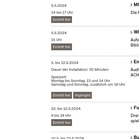
MI
5.5.2024
14 bis 17 Uhr
Die 
Eintritt frei
Wi
5.5.2024
15 Uhr
Aufs
Bibl
Eintritt frei
En
5.
bis
12.5.2024
Dauer der Installation: 30 Minuten
Audi
ACHT
Spielzeit:
Montag bis Sonntag, 13 und 14 Uhr
Samstag und Sonntag, zusätzlich um 16 Uhr
Eintritt frei
Highlight
Fu
10.
bis
12.5.2024
9 bis 18 Uhr
Drei
spie
Eintritt frei
Bu
10.5.
bis
23.6.2024