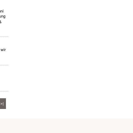
uni
ung
,
 wir
>|