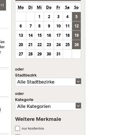
>|
Mo
Di
Mi
Do
Fr
Sa
So
1
2
3
4
5
6
7
8
9
10
11
12
13
14
15
16
17
18
19
das
20
21
22
23
24
25
26
der
z
27
28
29
30
31
oder
Stadtbezirk
oder
Kategorie
l
Weitere Merkmale
nur kostenlos