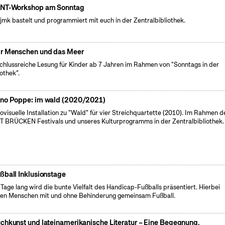
NT-Workshop am Sonntag
fjmk bastelt und programmiert mit euch in der Zentralbibliothek.
r Menschen und das Meer
chlussreiche Lesung für Kinder ab 7 Jahren im Rahmen von "Sonntags in der
iothek".
no Poppe: im wald (2020/2021)
ovisuelle Installation zu "Wald" für vier Streichquartette (2010). Im Rahmen d
 BRÜCKEN Festivals und unseres Kulturprogramms in der Zentralbibliothek.
ßball Inklusionstage
 Tage lang wird die bunte Vielfalt des Handicap-Fußballs präsentiert. Hierbei
len Menschen mit und ohne Behinderung gemeinsam Fußball.
chkunst und lateinamerikanische Literatur – Eine Begegnung,