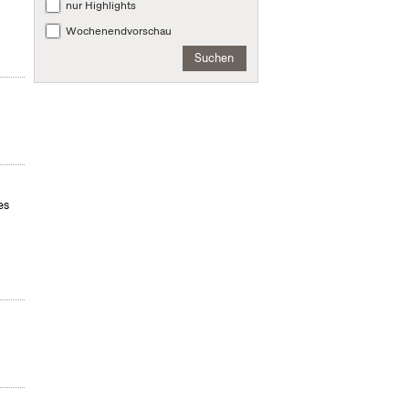
nur Highlights
Wochenendvorschau
Suchen
es