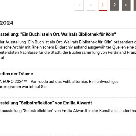
|<
<
1
2
>
i 2024
sstellung: "Ein Buch ist ein Ort. Wallrafs Bibliothek für Köln"
der Ausstellung "Ein Buch ist ein Ort. Wallrafs Bibliothek für Köln" präsentiert 
orische Archiv mit Rheinischem Bildarchiv anhand ausgewählter Quellen eine 
utendsten Nachlässe für die Stadt: die Büchersammlung von Ferdinand Fran
raf
adion der Träume
 EURO 2024™ – Vorfreude auf das Fußballturnier. Ein fünfwöchiges
urprogramm wartet auf Sie.
sstellung "Selbstreflektion" von Emilia Alwardt
tausstellung "Selbstreflektion" von Emilia Alwardt in der Kunsthalle Lindentha