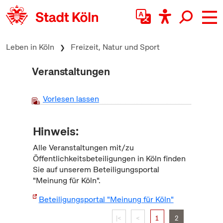
zum Inhalt springen
Leben in Köln
Freizeit, Natur und Sport
Veranstaltungen
Vorlesen lassen
Hinweis:
Alle Veranstaltungen mit/zu
Öffentlichkeitsbeteiligungen in Köln finden
Sie auf unserem Beteiligungsportal
"Meinung für Köln".
Beteiligungsportal "Meinung für Köln"
|<
<
1
2