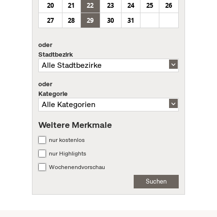
20
21
22
23
24
25
26
27
28
29
30
31
oder
Stadtbezirk
oder
Kategorie
Weitere Merkmale
nur kostenlos
nur Highlights
Wochenendvorschau
Suchen