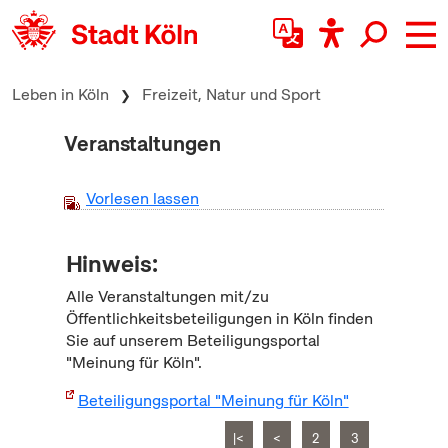
zum Inhalt springen
Leben in Köln
Freizeit, Natur und Sport
Veranstaltungen
Vorlesen lassen
Hinweis:
Alle Veranstaltungen mit/zu
Öffentlichkeitsbeteiligungen in Köln finden
Sie auf unserem Beteiligungsportal
"Meinung für Köln".
Beteiligungsportal "Meinung für Köln"
|<
<
2
3