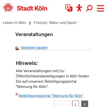
zum Inhalt springen
Leben in Köln
Freizeit, Natur und Sport
Veranstaltungen
Vorlesen lassen
Hinweis:
Alle Veranstaltungen mit/zu
Öffentlichkeitsbeteiligungen in Köln finden
Sie auf unserem Beteiligungsportal
"Meinung für Köln".
Beteiligungsportal "Meinung für Köln"
|<
<
1
2