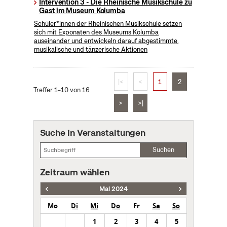
Intervention 3 - Die Rheinische Musikschule zu
Gast im Museum Kolumba
Schüler*innen der Rheinischen Musikschule setzen
sich mit Exponaten des Museums Kolumba
auseinander und entwickeln darauf abgestimmte,
musikalische und tänzerische Aktionen
|<
<
1
2
Treffer 1–10 von 16
>
>|
Suche in Veranstaltungen
Suchen
Zeitraum wählen
Mai 2024
Mo
Di
Mi
Do
Fr
Sa
So
1
2
3
4
5