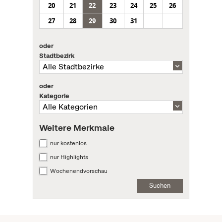
20
21
22
23
24
25
26
27
28
29
30
31
oder
Stadtbezirk
oder
Kategorie
Weitere Merkmale
nur kostenlos
nur Highlights
Wochenendvorschau
Suchen