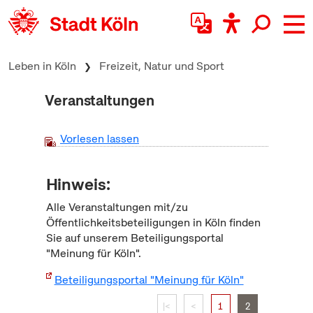
zum Inhalt springen
Leben in Köln
Freizeit, Natur und Sport
Veranstaltungen
Vorlesen lassen
Hinweis:
Alle Veranstaltungen mit/zu
Öffentlichkeitsbeteiligungen in Köln finden
Sie auf unserem Beteiligungsportal
"Meinung für Köln".
Beteiligungsportal "Meinung für Köln"
|<
<
1
2