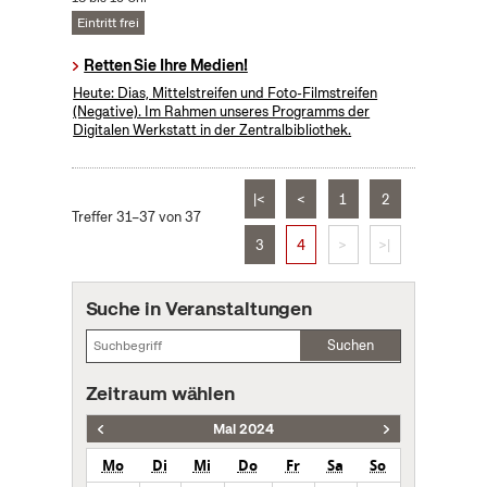
Eintritt frei
Retten Sie Ihre Medien!
Heute: Dias, Mittelstreifen und Foto-Filmstreifen
(Negative). Im Rahmen unseres Programms der
Digitalen Werkstatt in der Zentralbibliothek.
|<
<
1
2
Treffer 31–37 von 37
3
4
>
>|
Suche in Veranstaltungen
Suchen
Zeitraum wählen
Mai 2024
Mo
Di
Mi
Do
Fr
Sa
So