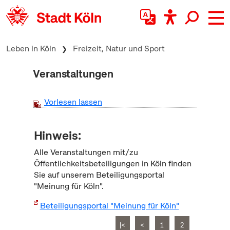
zum Inhalt springen
Leben in Köln
Freizeit, Natur und Sport
Veranstaltungen
Vorlesen lassen
Hinweis:
Alle Veranstaltungen mit/zu
Öffentlichkeitsbeteiligungen in Köln finden
Sie auf unserem Beteiligungsportal
"Meinung für Köln".
Beteiligungsportal "Meinung für Köln"
|<
<
1
2