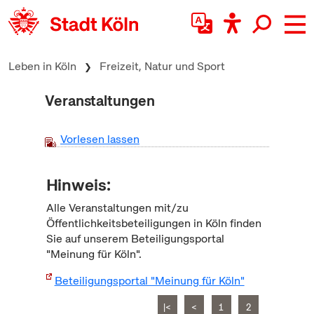
zum Inhalt springen
Leben in Köln
Freizeit, Natur und Sport
Veranstaltungen
Vorlesen lassen
Hinweis:
Alle Veranstaltungen mit/zu
Öffentlichkeitsbeteiligungen in Köln finden
Sie auf unserem Beteiligungsportal
"Meinung für Köln".
Beteiligungsportal "Meinung für Köln"
|<
<
1
2