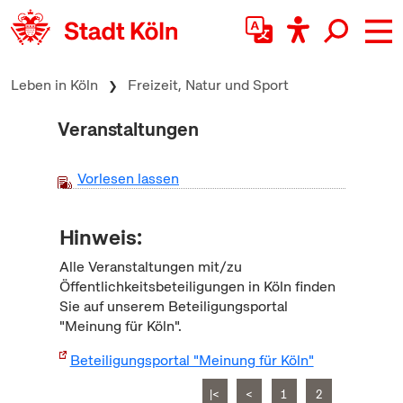
zum Inhalt springen
Leben in Köln
Freizeit, Natur und Sport
Veranstaltungen
Vorlesen lassen
Hinweis:
Alle Veranstaltungen mit/zu
Öffentlichkeitsbeteiligungen in Köln finden
Sie auf unserem Beteiligungsportal
"Meinung für Köln".
Beteiligungsportal "Meinung für Köln"
|<
<
1
2