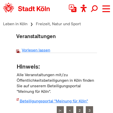
zum Inhalt springen
Leben in Köln
Freizeit, Natur und Sport
Veranstaltungen
Vorlesen lassen
Hinweis:
Alle Veranstaltungen mit/zu
Öffentlichkeitsbeteiligungen in Köln finden
Sie auf unserem Beteiligungsportal
"Meinung für Köln".
Beteiligungsportal "Meinung für Köln"
|<
<
2
3