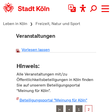
zum Inhalt springen
Leben in Köln
Freizeit, Natur und Sport
Veranstaltungen
Vorlesen lassen
Hinweis:
Alle Veranstaltungen mit/zu
Öffentlichkeitsbeteiligungen in Köln finden
Sie auf unserem Beteiligungsportal
"Meinung für Köln".
Beteiligungsportal "Meinung für Köln"
|<
<
1
2