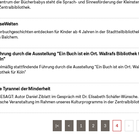
entrum der Bücherbabys steht die Sprach- und Sinnesförderung der Kleinsten
Zentralbibliothek.
seWelten
erbuchgeschichten entdecken für Kinder ab 4 Jahren in der Stadtteilbibliothe
 Balchem.
hrung durch die Ausstellung "Ein Buch ist ein Ort. Wallrafs Bibliothek 
ln"
lmäßig stattfindende Führung durch die Ausstellung "Ein Buch ist ein Ort. Wal
iothek für Köln"
e Tyrannei der Minderheit
SAGT: Autor Daniel Ziblatt im Gespräch mit Dr. Elisabeth Schäfer-Wünsche.
ische Veranstaltung im Rahmen unseres Kulturprogramms in der Zentralbiblio
|<
<
1
2
3
4
>