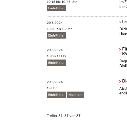
10:15 bis 10:45 Uhr
Im Z
der 
Eintritt frei
Le
29.5.2024
15:30 bis 16 Uhr
Bild
Haus
Eintritt frei
Fü
29.5.2024
Kö
16 bis 17 Uhr
Rege
Eintritt frei
Bibl
Di
29.5.2024
19 Uhr
ABGE
engl
Eintritt frei
Highlight
Treffer 31–37 von 37