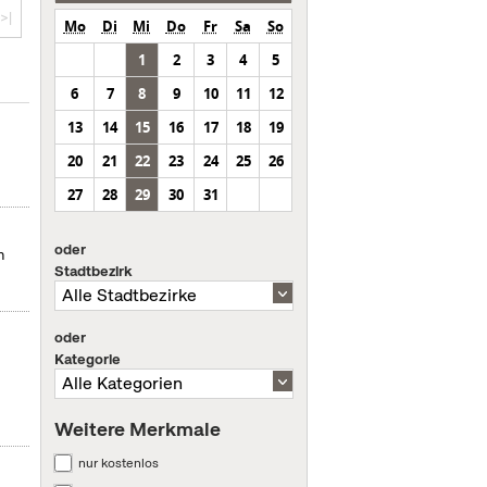
>|
Mo
Di
Mi
Do
Fr
Sa
So
1
2
3
4
5
6
7
8
9
10
11
12
13
14
15
16
17
18
19
20
21
22
23
24
25
26
27
28
29
30
31
oder
n
Stadtbezirk
oder
Kategorie
Weitere Merkmale
nur kostenlos