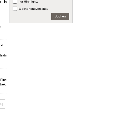
nur Highlights
 – in
Wochenendvorschau
Suchen
k
für
lrafs
 Eine
thek.
>|