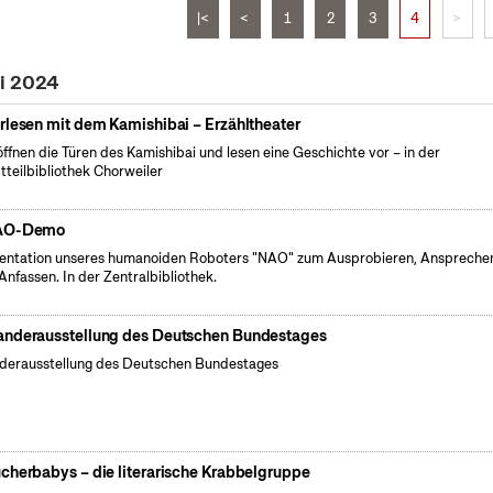
|<
<
1
2
3
4
>
ai 2024
rlesen mit dem Kamishibai – Erzähltheater
öffnen die Türen des Kamishibai und lesen eine Geschichte vor – in der
tteilbibliothek Chorweiler
AO-Demo
entation unseres humanoiden Roboters "NAO" zum Ausprobieren, Anspreche
Anfassen. In der Zentralbibliothek.
nderausstellung des Deutschen Bundestages
erausstellung des Deutschen Bundestages
cherbabys – die literarische Krabbelgruppe