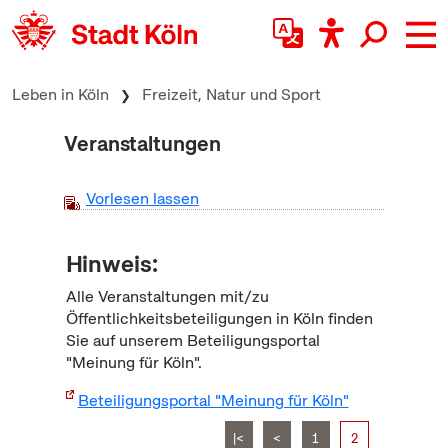
zum Inhalt springen
Leben in Köln
Freizeit, Natur und Sport
Veranstaltungen
Vorlesen lassen
Hinweis:
Alle Veranstaltungen mit/zu
Öffentlichkeitsbeteiligungen in Köln finden
Sie auf unserem Beteiligungsportal
"Meinung für Köln".
Beteiligungsportal "Meinung für Köln"
|<
<
1
2