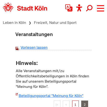
zum Inhalt springen
Leben in Köln
Freizeit, Natur und Sport
Veranstaltungen
Vorlesen lassen
Hinweis:
Alle Veranstaltungen mit/zu
Öffentlichkeitsbeteiligungen in Köln finden
Sie auf unserem Beteiligungsportal
"Meinung für Köln".
Beteiligungsportal "Meinung für Köln"
|<
<
1
2