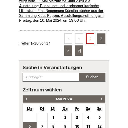
zeigt vom 11. Mai bis zum 23. Juni 2024 die
Ausstellung: Buchkunst und lateinamerikanische
Literatur – Eine Begegnung Künstlerbücher aus der
Sammlung Klaus Küpper. Ausstellungseröffnung am
Freitag, den 10. Mai 2024, um 19.00 Uhr.
|<
<
1
2
Treffer 1–10 von 17
>
>|
Suche in Veranstaltungen
Suchen
Zeitraum wählen
Mai 2024
Mo
Di
Mi
Do
Fr
Sa
So
1
2
3
4
5
6
7
8
9
10
11
12