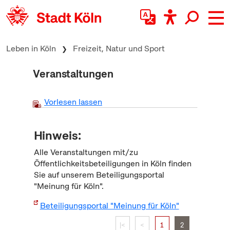
zum Inhalt springen
Leben in Köln
Freizeit, Natur und Sport
Veranstaltungen
Vorlesen lassen
Hinweis:
Alle Veranstaltungen mit/zu
Öffentlichkeitsbeteiligungen in Köln finden
Sie auf unserem Beteiligungsportal
"Meinung für Köln".
Beteiligungsportal "Meinung für Köln"
|<
<
1
2