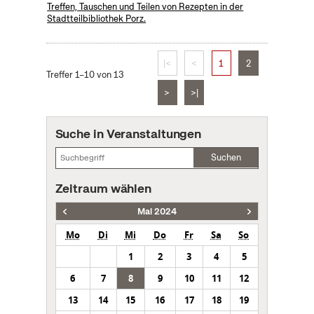
Treffen, Tauschen und Teilen von Rezepten in der
Stadtteilbibliothek Porz.
|<
<
1
2
Treffer 1–10 von 13
>
>|
Suche in Veranstaltungen
Suchen
Zeitraum wählen
Mai 2024
Mo
Di
Mi
Do
Fr
Sa
So
1
2
3
4
5
6
7
8
9
10
11
12
13
14
15
16
17
18
19