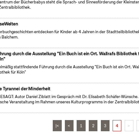
entrum der Bücherbabys steht die Sprach- und Sinnesförderung der Kleinsten
Zentralbibliothek.
seWelten
erbuchgeschichten entdecken für Kinder ab 4 Jahren in der Stadtteilbibliothe
 Balchem.
hrung durch die Ausstellung "Ein Buch ist ein Ort. Wallrafs Bibliothek 
ln"
lmäßig stattfindende Führung durch die Ausstellung "Ein Buch ist ein Ort. Wal
iothek für Köln"
e Tyrannei der Minderheit
SAGT: Autor Daniel Ziblatt im Gespräch mit Dr. Elisabeth Schäfer-Wünsche.
ische Veranstaltung im Rahmen unseres Kulturprogramms in der Zentralbiblio
|<
<
1
2
3
4
>