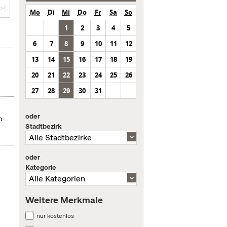
>|
Mo
Di
Mi
Do
Fr
Sa
So
1
2
3
4
5
6
7
8
9
10
11
12
13
14
15
16
17
18
19
20
21
22
23
24
25
26
27
28
29
30
31
oder
n
Stadtbezirk
oder
Kategorie
Weitere Merkmale
nur kostenlos