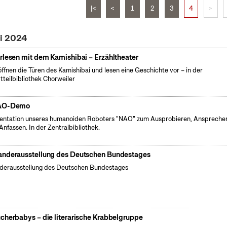
|<
<
1
2
3
4
>
ai 2024
rlesen mit dem Kamishibai – Erzähltheater
öffnen die Türen des Kamishibai und lesen eine Geschichte vor – in der
tteilbibliothek Chorweiler
AO-Demo
entation unseres humanoiden Roboters "NAO" zum Ausprobieren, Anspreche
Anfassen. In der Zentralbibliothek.
nderausstellung des Deutschen Bundestages
erausstellung des Deutschen Bundestages
cherbabys – die literarische Krabbelgruppe