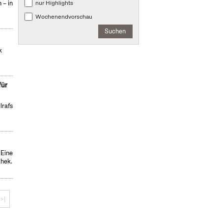
nur Highlights
 – in
Wochenendvorschau
Suchen
k
für
lrafs
 Eine
thek.
>|