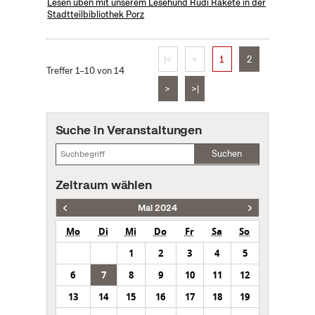
Lesen üben mit unserem Lesehund Rudi Rakete in der
Stadtteilbibliothek Porz
|<
<
1
2
Treffer 1–10 von 14
>
>|
Suche in Veranstaltungen
Suchen
Zeitraum wählen
Mai 2024
Mo
Di
Mi
Do
Fr
Sa
So
1
2
3
4
5
6
7
8
9
10
11
12
13
14
15
16
17
18
19