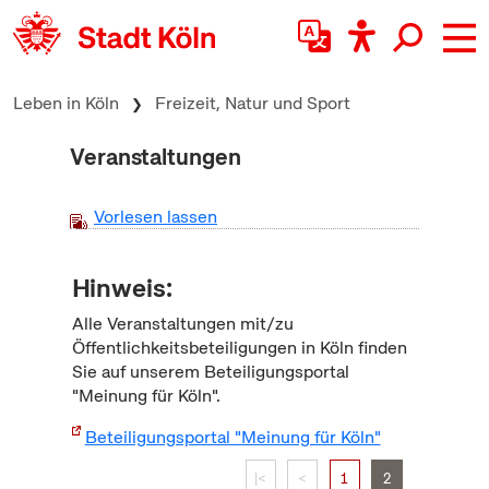
zum Inhalt springen
Leben in Köln
Freizeit, Natur und Sport
Veranstaltungen
Vorlesen lassen
Hinweis:
Alle Veranstaltungen mit/zu
Öffentlichkeitsbeteiligungen in Köln finden
Sie auf unserem Beteiligungsportal
"Meinung für Köln".
Beteiligungsportal "Meinung für Köln"
|<
<
1
2