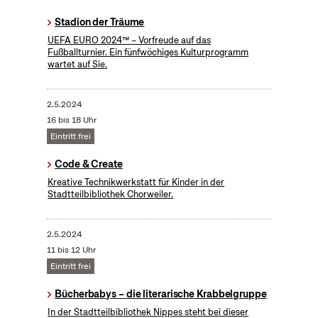
Stadion der Träume
UEFA EURO 2024™ – Vorfreude auf das
Fußballturnier. Ein fünfwöchiges Kulturprogramm
wartet auf Sie.
2.5.2024
16 bis 18 Uhr
Eintritt frei
Code & Create
Kreative Technikwerkstatt für Kinder in der
Stadtteilbibliothek Chorweiler.
2.5.2024
11 bis 12 Uhr
Eintritt frei
Bücherbabys – die literarische Krabbelgruppe
In der Stadtteilbibliothek Nippes steht bei dieser