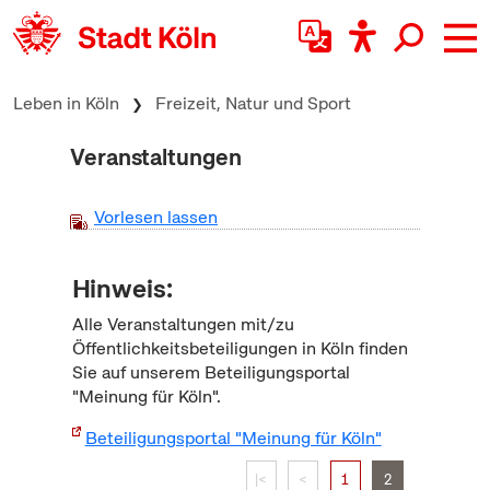
zum Inhalt springen
Leben in Köln
Freizeit, Natur und Sport
Veranstaltungen
Vorlesen lassen
Hinweis:
Alle Veranstaltungen mit/zu
Öffentlichkeitsbeteiligungen in Köln finden
Sie auf unserem Beteiligungsportal
"Meinung für Köln".
Beteiligungsportal "Meinung für Köln"
|<
<
1
2