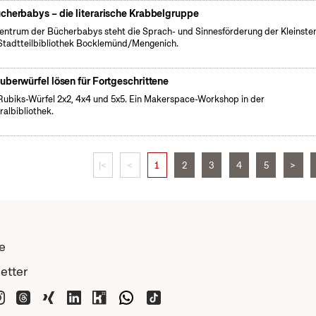
cherbabys – die literarische Krabbelgruppe
entrum der Bücherbabys steht die Sprach- und Sinnesförderung der Kleinsten
Stadtteilbibliothek Bocklemünd/Mengenich.
auberwürfel lösen für Fortgeschrittene
Rubiks-Würfel 2x2, 4x4 und 5x5. Ein Makerspace-Workshop in der
ralbibliothek.
|<
<
1
2
3
4
5
>
e
etter