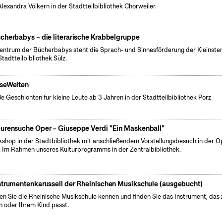
Alexandra Völkern in der Stadtteilbibliothek Chorweiler.
cherbabys – die literarische Krabbelgruppe
entrum der Bücherbabys steht die Sprach- und Sinnesförderung der Kleinsten
Stadtteilbibliothek Sülz.
seWelten
e Geschichten für kleine Leute ab 3 Jahren in der Stadtteilbibliothek Porz
urensuche Oper – Giuseppe Verdi "Ein Maskenball"
shop in der Stadtbibliothek mit anschließendem Vorstellungsbesuch in der O
. Im Rahmen unseres Kulturprogramms in der Zentralbibliothek.
strumentenkarussell der Rheinischen Musikschule (ausgebucht)
en Sie die Rheinische Musikschule kennen und finden Sie das Instrument, das 
n oder Ihrem Kind passt.