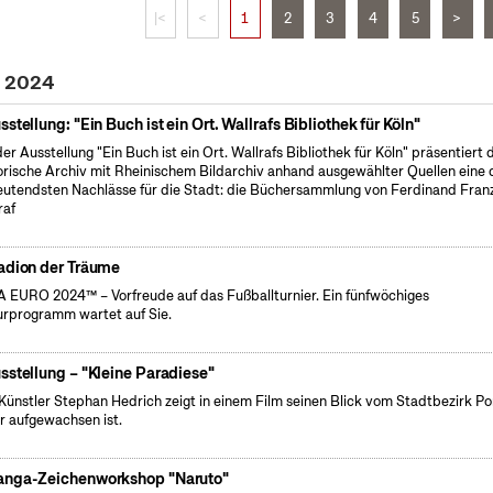
|<
<
1
2
3
4
5
>
i 2024
sstellung: "Ein Buch ist ein Ort. Wallrafs Bibliothek für Köln"
der Ausstellung "Ein Buch ist ein Ort. Wallrafs Bibliothek für Köln" präsentiert 
orische Archiv mit Rheinischem Bildarchiv anhand ausgewählter Quellen eine 
utendsten Nachlässe für die Stadt: die Büchersammlung von Ferdinand Fran
raf
adion der Träume
 EURO 2024™ – Vorfreude auf das Fußballturnier. Ein fünfwöchiges
urprogramm wartet auf Sie.
sstellung – "Kleine Paradiese"
Künstler Stephan Hedrich zeigt in einem Film seinen Blick vom Stadtbezirk Po
r aufgewachsen ist.
nga-Zeichenworkshop "Naruto"