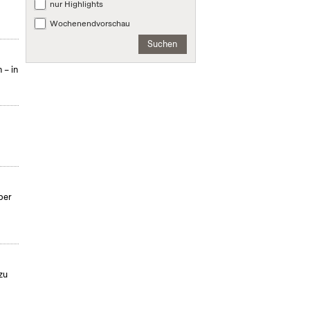
nur Highlights
Wochenendvorschau
Suchen
 – in
per
zu