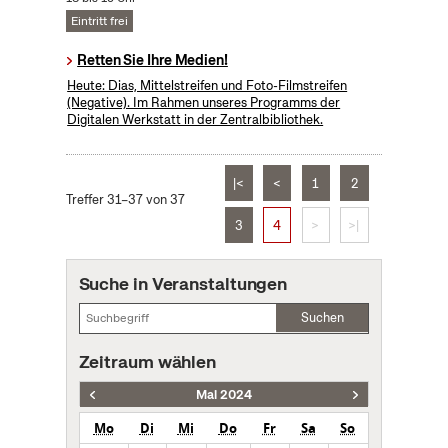
Eintritt frei
Retten Sie Ihre Medien!
Heute: Dias, Mittelstreifen und Foto-Filmstreifen
(Negative). Im Rahmen unseres Programms der
Digitalen Werkstatt in der Zentralbibliothek.
|<
<
1
2
Treffer 31–37 von 37
3
4
>
>|
Suche in Veranstaltungen
Suchen
Zeitraum wählen
Mai 2024
Mo
Di
Mi
Do
Fr
Sa
So