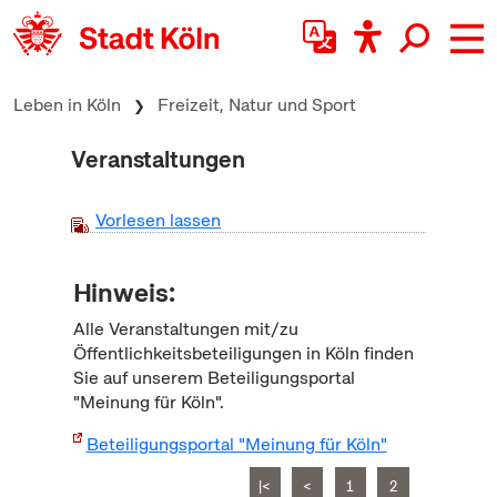
zum Inhalt springen
Leben in Köln
Freizeit, Natur und Sport
Veranstaltungen
Vorlesen lassen
Hinweis:
Alle Veranstaltungen mit/zu
Öffentlichkeitsbeteiligungen in Köln finden
Sie auf unserem Beteiligungsportal
"Meinung für Köln".
Beteiligungsportal "Meinung für Köln"
|<
<
1
2