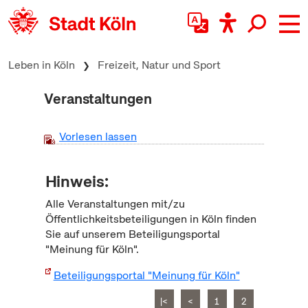
zum Inhalt springen
Leben in Köln
Freizeit, Natur und Sport
Veranstaltungen
Vorlesen lassen
Hinweis:
Alle Veranstaltungen mit/zu
Öffentlichkeitsbeteiligungen in Köln finden
Sie auf unserem Beteiligungsportal
"Meinung für Köln".
Beteiligungsportal "Meinung für Köln"
|<
<
1
2