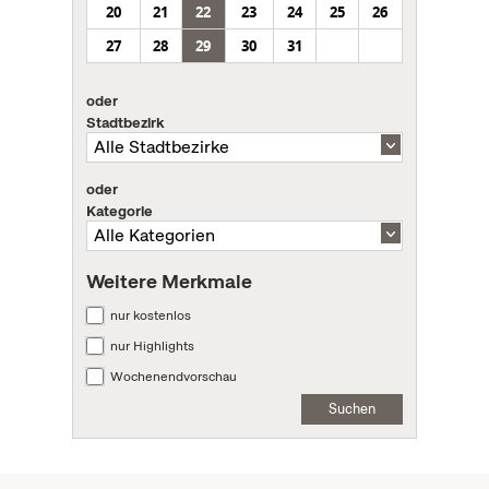
20
21
22
23
24
25
26
27
28
29
30
31
oder
Stadtbezirk
oder
Kategorie
Weitere Merkmale
nur kostenlos
nur Highlights
Wochenendvorschau
Suchen