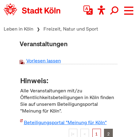
zum Inhalt springen
Leben in Köln
Freizeit, Natur und Sport
Veranstaltungen
Vorlesen lassen
Hinweis:
Alle Veranstaltungen mit/zu
Öffentlichkeitsbeteiligungen in Köln finden
Sie auf unserem Beteiligungsportal
"Meinung für Köln".
Beteiligungsportal "Meinung für Köln"
|<
<
1
2