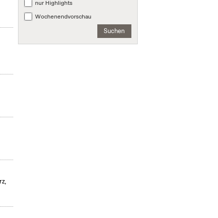
nur Highlights
Wochenendvorschau
Suchen
rz,