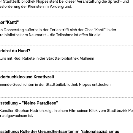
er Stadtteilbibliothek Nippes steht bei dieser Veranstaltung die Sprach- und
esförderung der Kleinsten im Vordergrund.
or "Kanti"
n Donnerstag außerhalb der Ferien trifft sich der Chor "Kanti" in der
ralbibliothek am Neumarkt – die Teilnahme ist offen für alle!
richst du Hund?
Kurs mit Rudi Rakete in der Stadtteilbibliothek Mülheim
lderbuchkino und Kreativzeit
nende Geschichten in der Stadtteilbibliothek Nippes entdecken
sstellung – "Kleine Paradiese"
Künstler Stephan Hedrich zeigt in einem Film seinen Blick vom Stadtbezirk Po
r aufgewachsen ist.
sstellung: Rolle der Gesundheitsämter im Nationalsozialismus