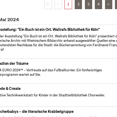
|<
<
1
2
3
4
>
 Mai 2024
sstellung: "Ein Buch ist ein Ort. Wallrafs Bibliothek für Köln"
der Ausstellung "Ein Buch ist ein Ort. Wallrafs Bibliothek für Köln" präsentiert 
orische Archiv mit Rheinischem Bildarchiv anhand ausgewählter Quellen eine 
utendsten Nachlässe für die Stadt: die Büchersammlung von Ferdinand Fran
raf
adion der Träume
 EURO 2024™ – Vorfreude auf das Fußballturnier. Ein fünfwöchiges
urprogramm wartet auf Sie.
de & Create
tive Technikwerkstatt für Kinder in der Stadtteilbibliothek Chorweiler.
cherbabys – die literarische Krabbelgruppe