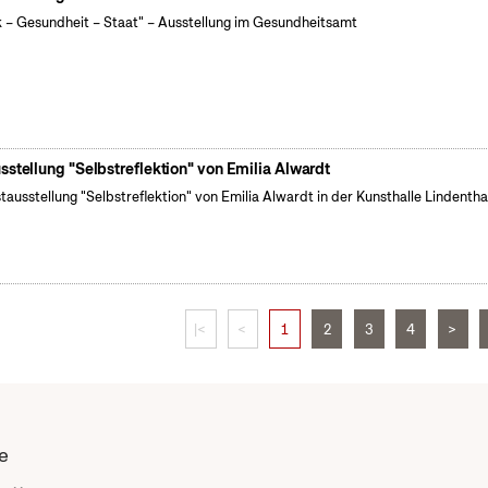
k – Gesundheit – Staat" – Ausstellung im Gesundheitsamt
sstellung "Selbstreflektion" von Emilia Alwardt
tausstellung "Selbstreflektion" von Emilia Alwardt in der Kunsthalle Lindentha
|<
<
1
2
3
4
>
e