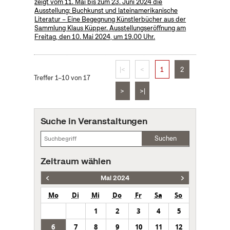
zeigt vom 11. Mai bis zum 23. Juni 2024 die
Ausstellung: Buchkunst und lateinamerikanische
Literatur – Eine Begegnung Künstlerbücher aus der
Sammlung Klaus Küpper. Ausstellungseröffnung am
Freitag, den 10. Mai 2024, um 19.00 Uhr.
|<
<
1
2
Treffer 1–10 von 17
>
>|
Suche in Veranstaltungen
Suchen
Zeitraum wählen
Mai 2024
Mo
Di
Mi
Do
Fr
Sa
So
1
2
3
4
5
6
7
8
9
10
11
12