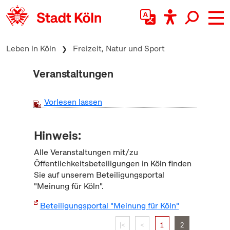
zum Inhalt springen
Leben in Köln
Freizeit, Natur und Sport
Veranstaltungen
Vorlesen lassen
Hinweis:
Alle Veranstaltungen mit/zu
Öffentlichkeitsbeteiligungen in Köln finden
Sie auf unserem Beteiligungsportal
"Meinung für Köln".
Beteiligungsportal "Meinung für Köln"
|<
<
1
2