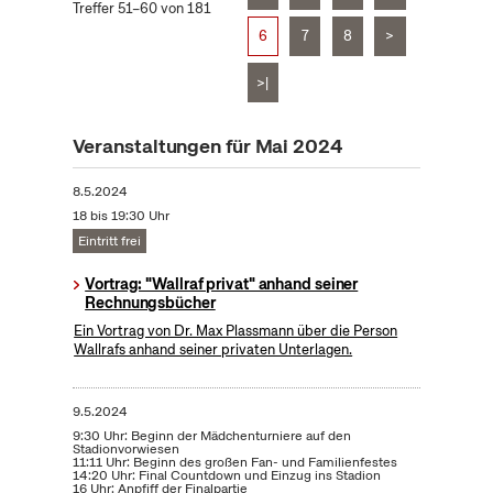
Treffer 51–60 von 181
6
7
8
>
>|
Veranstaltungen für Mai 2024
8.5.2024
18 bis 19:30 Uhr
Eintritt frei
Vortrag: "Wallraf privat" anhand seiner
Rechnungsbücher
Ein Vortrag von Dr. Max Plassmann über die Person
Wallrafs anhand seiner privaten Unterlagen.
9.5.2024
9:30 Uhr: Beginn der Mädchenturniere auf den
Stadionvorwiesen
11:11 Uhr: Beginn des großen Fan- und Familienfestes
14:20 Uhr: Final Countdown und Einzug ins Stadion
16 Uhr: Anpfiff der Finalpartie